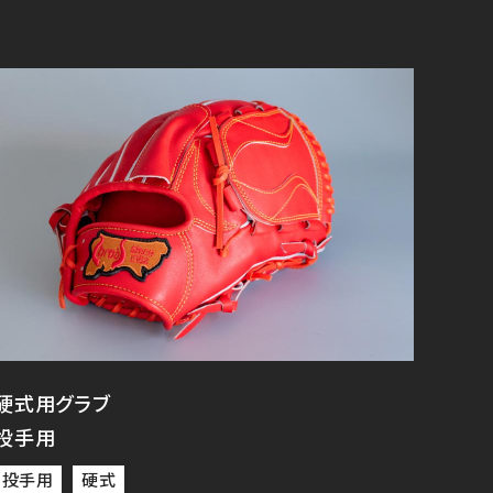
硬式用グラブ
投手用
投手用
硬式